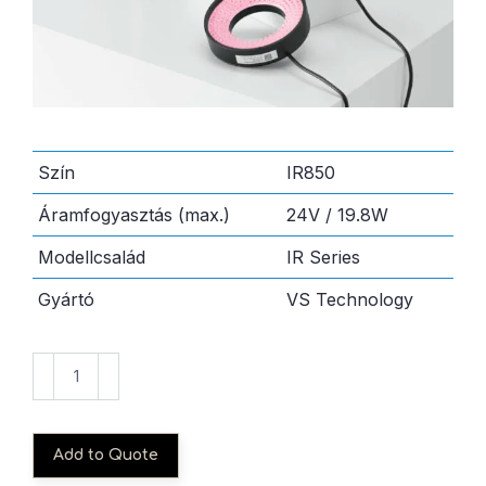
Szín
IR850
Áramfogyasztás (max.)
24V / 19.8W
Modellcsalád
IR Series
Gyártó
VS Technology
VL-
D150IR850
quantity
Add to Quote