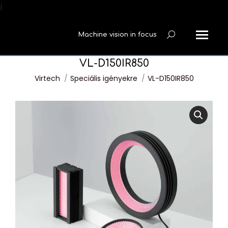
í
Machine vision in focus
Search:
VL-D150IR850
You are here:
Virtech
Speciális igényekre
VL-D150IR850