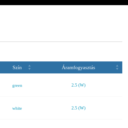
Szín
Áramfogyasztás
2.5 (W)
green
2.5 (W)
white