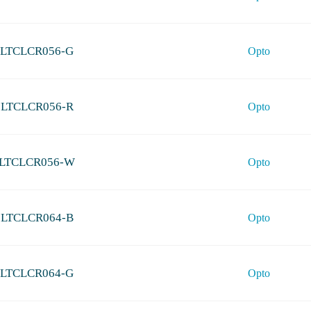
LTCLCR056-G
Opto
LTCLCR056-R
Opto
LTCLCR056-W
Opto
LTCLCR064-B
Opto
LTCLCR064-G
Opto