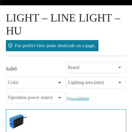
Skip
í
to
content
LIGHT – LINE LIGHT –
HU
For perfect view paste shortcode on a page.
Szűrő
Visszaállítás