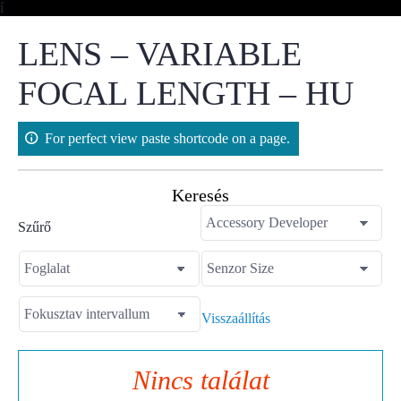
Skip
í
to
content
LENS – VARIABLE
FOCAL LENGTH – HU
For perfect view paste shortcode on a page.
Keresés
Szűrő
Visszaállítás
Nincs találat