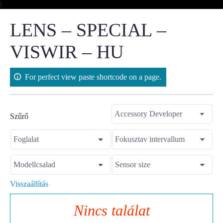
Skip
í
to
content
LENS – SPECIAL –
VISWIR – HU
For perfect view paste shortcode on a page.
Szűrő
Visszaállítás
Nincs találat