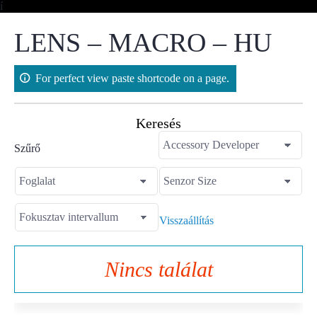
Skip
í
to
content
LENS – MACRO – HU
For perfect view paste shortcode on a page.
Keresés
Szűrő
Visszaállítás
Nincs találat