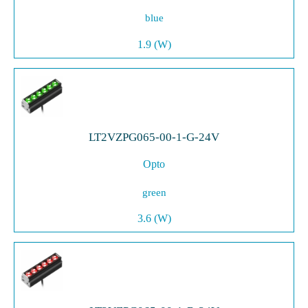
blue
1.9 (W)
LT2VZPG065-00-1-G-24V
Opto
green
3.6 (W)