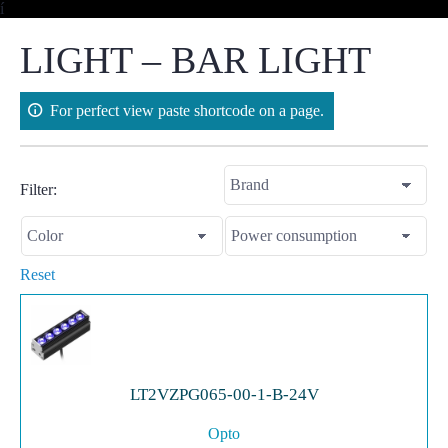
Skip
í
to
content
LIGHT – BAR LIGHT
For perfect view paste shortcode on a page.
Filter:
Reset
LT2VZPG065-00-1-B-24V
Opto