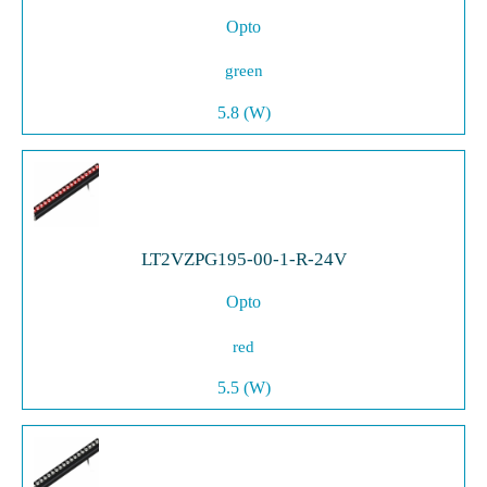
Opto
green
5.8 (W)
LT2VZPG195-00-1-R-24V
Opto
red
5.5 (W)