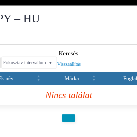
Y – HU
Keresés
Visszaállítás
ék név
Márka
Foglal
Nincs találat
...